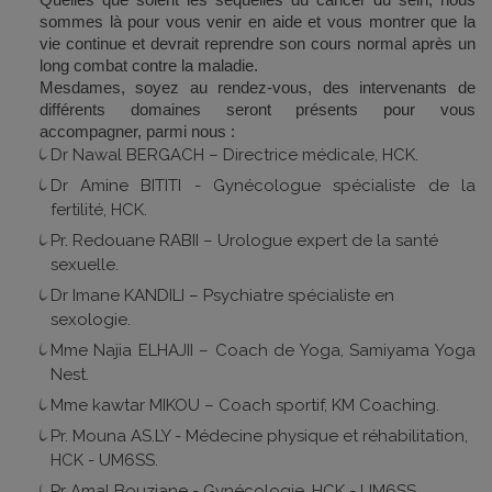
sommes là pour vous venir en aide et vous montrer que la
vie continue et devrait reprendre son cours normal après un
long combat contre la maladie.
Mesdames, soyez au rendez-vous, des intervenants de
différents domaines seront présents pour vous
accompagner, parmi nous :
Dr Nawal BERGACH – Directrice médicale, HCK.
Dr Amine BITITI - Gynécologue spécialiste de la
fertilité, HCK.
Pr. Redouane RABII – Urologue expert de la santé
sexuelle.
Dr Imane KANDILI – Psychiatre spécialiste en
sexologie.
Mme Najia ELHAJII – Coach de Yoga, Samiyama Yoga
Nest.
Mme kawtar MIKOU – Coach sportif, KM Coaching.
Pr. Mouna AS.LY - Médecine physique et réhabilitation,
HCK - UM6SS.
Pr Amal Bouziane - Gynécologie, HCK - UM6SS.