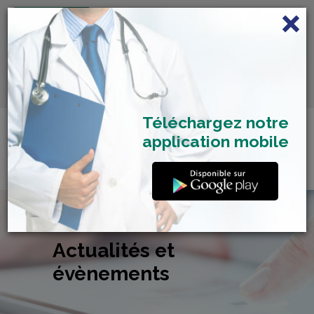
FRANÇAIS
Centre de Check-up Bilan
RDV dépistage Covid
SAMU 2477
Santé
19
Téléchargez notre
application mobile
Actualités et
évènements