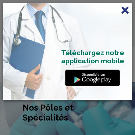
FRANÇAIS
Centre de Check-up Bilan
RDV dépistage Covid
SAMU 2477
Santé
19
Téléchargez notre
application mobile
Nos Pôles et
Spécialités