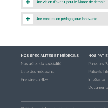
Une vision d’avenir pour le Maroc de demain
Une conception pédagogique innovante
NOS SPÉCIALITÉS ET MÉDECINS
NOS PATI
Nos pôles de spécialité
Parcours Pa
Liste des médecins
Patients In
Prendre un RDV
InfoSanté
Documents 