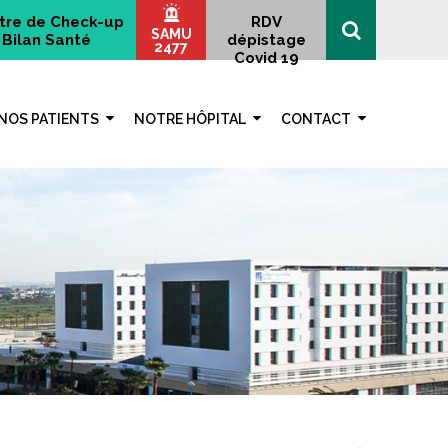
tre de Check-up
RDV
SAMU
Bilan Santé
dépistage
2477
Covid 19
NOS PATIENTS
NOTRE HÔPITAL
CONTACT