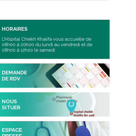
HORAIRES
L’Hôpital Cheikh Khalifa vous accueille de
08h00 à 20h00 du lundi au vendredi et de
08h00 à 12h00 le samedi
DEMANDE
DE RDV
NOUS
SITUER
ESPACE