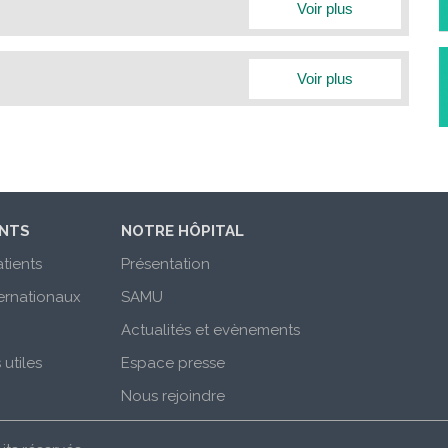
Réduire l’onglet
Voir plus
Réduire l’onglet
Voir plus
ENTS
NOTRE HÔPITAL
tients
Présentation
ternationaux
SAMU
Actualités et evènements
utiles
Espace presse
Nous rejoindre