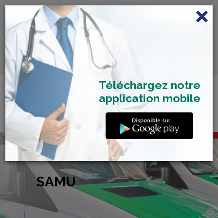
FRANÇAIS
Centre de Check-up Bilan
RDV dépistage Covid
SAMU 2477
Santé
19
Téléchargez notre
application mobile
SAMU