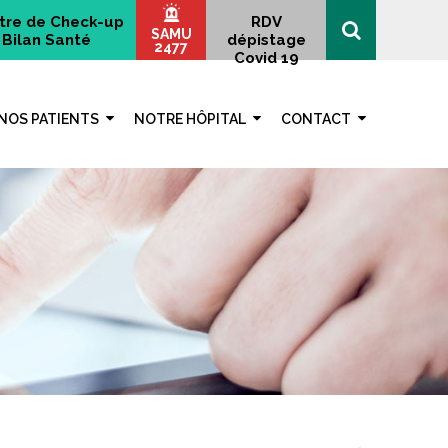
tre de Check-up
RDV
SAMU
Bilan Santé
dépistage
2477
Covid 19
NOS PATIENTS
NOTRE HÔPITAL
CONTACT