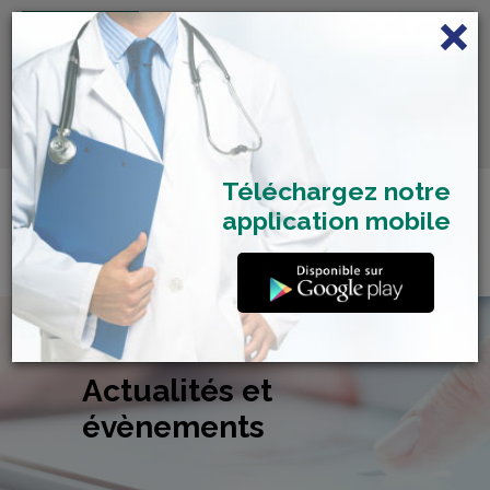
FRANÇAIS
Centre de Check-up Bilan
RDV dépistage Covid
SAMU 2477
Santé
19
Téléchargez notre
application mobile
Actualités et
évènements