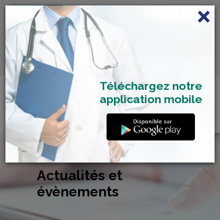
FRANÇAIS
Centre de Check-up Bilan
RDV dépistage Covid
SAMU 2477
Santé
19
Téléchargez notre
application mobile
Actualités et
évènements