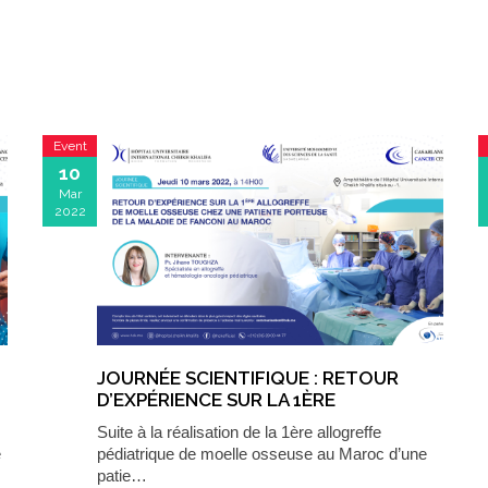
Event
10
Mar
2022
JOURNÉE SCIENTIFIQUE : RETOUR
D’EXPÉRIENCE SUR LA 1ÈRE
ALLOGREFFE DE MOELLE OSSEUSE
Suite à la réalisation de la 1ère allogreffe
CHEZ UNE PATIENTE PORTEUSE DE LA
e
pédiatrique de moelle osseuse au Maroc d’une
MALADIE DE FANCONI AU MAROC
patie…