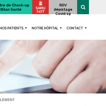
tre de Check-up
RDV
SAMU
Bilan Santé
dépistage
2477
Covid 19
NOS PATIENTS
NOTRE HÔPITAL
CONTACT
OLEMENT