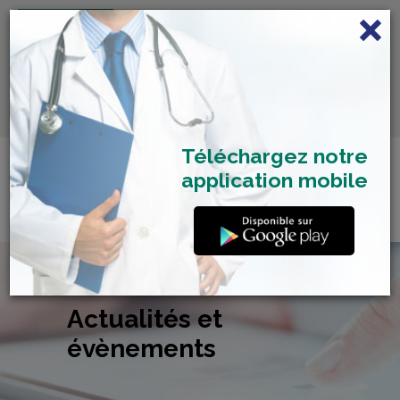
FRANÇAIS
Centre de Check-up Bilan
RDV dépistage Covid
SAMU 2477
Santé
19
Téléchargez notre
application mobile
Actualités et
évènements