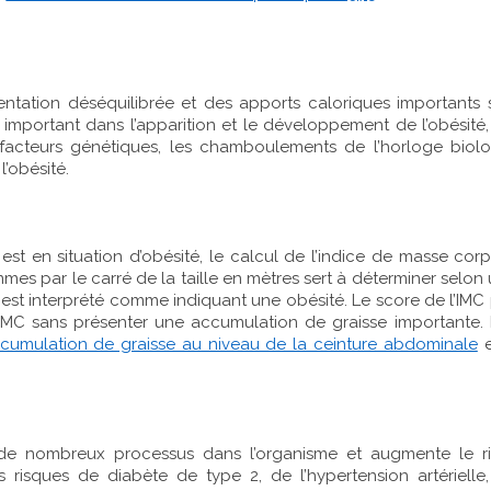
ntation déséquilibrée et des apports caloriques importants s
ès important dans l’apparition et le développement de l’obésit
s facteurs génétiques, les chamboulements de l’horloge biol
l’obésité.
st en situation d’obésité, le calcul de l’indice de masse corp
mmes par le carré de la taille en mètres sert à déterminer selo
est interprété comme indiquant une obésité. Le score de l’IMC p
MC sans présenter une accumulation de graisse importante. L
ccumulation de graisse au niveau de la ceinture abdominale
e
 de nombreux processus dans l’organisme et augmente le ri
 risques de diabète de type 2, de l’hypertension artériell