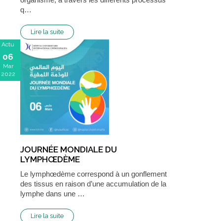
q…
Lire la suite
Actu
06
Mar
2022
JOURNÉE MONDIALE DU
LYMPHŒDÈME
Le lymphœdème correspond à un gonflement
des tissus en raison d’une accumulation de la
lymphe dans une …
Lire la suite