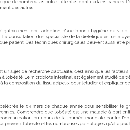
insi que de nombreuses autres atteintes dont certains cancers.
ement des autres.
ligatoirement par l’adoption d’une bonne hygiène de vie à t
. La consultation d’un spécialiste de la diététique est un moy
aque patient. Des techniques chirurgicales peuvent aussi être 
t un sujet de recherche d’actualité, c’est ainsi que les facteu
à l’obésité. Le microbiote intestinal est également étudié de trè
 à la composition du tissu adipeux pour l’étudier et expliquer ce
 célébrée le 04 mars de chaque année pour sensibiliser le gr
nnies. Comprendre que l’obésité est une maladie à part entière
munication au cours de la journée mondiale contre l’obési
ur prévenir l’obésité et les nombreuses pathologies qu’elle pe