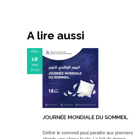
A lire aussi
Actu
18
Mar
2022
JOURNÉE MONDIALE DU SOMMEIL
Définir le sommeil peut paraitre aux premiers
abords une chose facile. Le fait de dormir