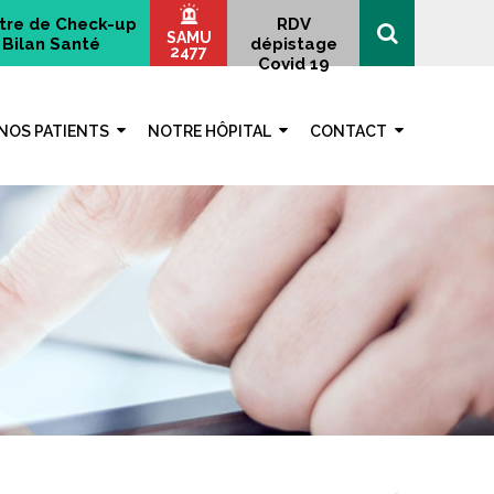
tre de Check-up
RDV
SAMU
Bilan Santé
dépistage
2477
Covid 19
NOS PATIENTS
NOTRE HÔPITAL
CONTACT