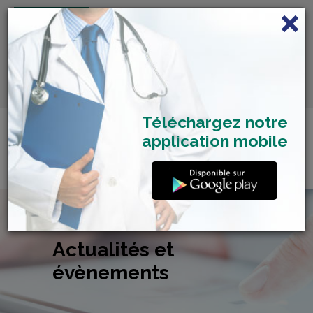
FRANÇAIS
Centre de Check-up Bilan
RDV dépistage Covid
SAMU 2477
Santé
19
Téléchargez notre
application mobile
Actualités et
évènements