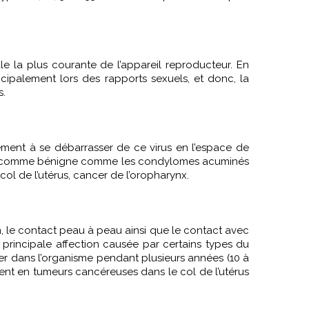
rale la plus courante de l’appareil reproducteur
. En
cipalement lors des rapports sexuels, et donc, la
s.
ement à se débarrasser de ce virus en l’espace de
dies comme bénigne comme les condylomes acuminés
ol de l’utérus, cancer de l’oropharynx.
n, le contact peau à peau ainsi que le contact avec
 principale affection causée par certains types du
ter dans l’organisme pendant plusieurs années (10 à
uent en tumeurs cancéreuses dans le col de l’utérus