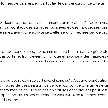
 formes de cancers, en particulier le cancer du col de l’utérus.
S) décrit le papillomavirus humain comme étant
l’infection vi
met par contact des surfaces cutanées et des muqueuses, prin
es, ayant une activité sexuelle, seront infectées par ce viru
e ou de cancer, le système immunitaire humain arrive général
e cas où l’infection devient chronique et expose à des mala
cer de la vulve, cancer du vagin, cancer du pénis, cancer du c
re au cours d’un rapport sexuel sans qu’il y’est une pénétratio
s modes de transmission.
Le cancer du col de l’utérus
reste la
ransformer les cellules saines en cellules cancéreuses peut res
’apparition de lésions précancéreuses qui, avec le temps, évol
s du corps.