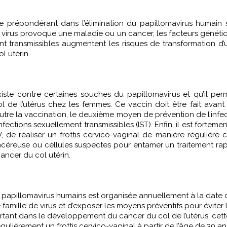
le prépondérant dans l’élimination du papillomavirus humain 
e virus provoque une maladie ou un cancer, les facteurs génétiq
nt transmissibles augmentent les risques de transformation d
l utérin.
existe contre certaines souches du papillomavirus et qu’il pe
 de l’utérus chez les femmes. Ce vaccin doit être fait avant
utre la vaccination, le deuxième moyen de prévention de l’infect
tions sexuellement transmissibles (IST). Enfin, il est fortemen
, de réaliser un frottis cervico-vaginal de manière régulière
céreuse ou cellules suspectes pour entamer un traitement ra
cancer du col utérin.
 papillomavirus humains est organisée annuellement à la date d
te famille de virus et d’exposer les moyens préventifs pour évite
rtant dans le développement du cancer du col de l’utérus, cett
ulièrement un frottis cervico-vaginal à partir de l’âge de 30 an