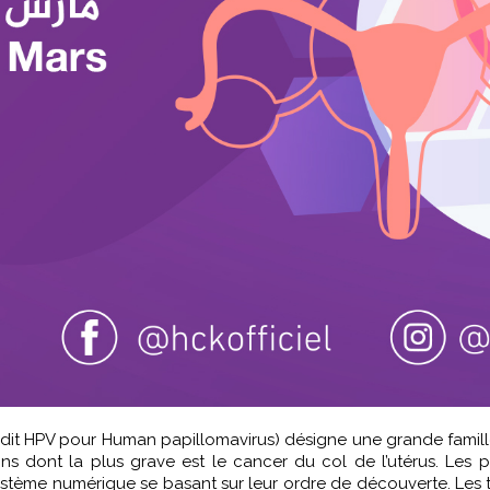
 dit HPV pour
Human papillomavirus
) désigne une grande famil
ns dont la plus grave est le cancer du col de l’utérus. Les 
stème numérique se basant sur leur ordre de découverte. Les ty