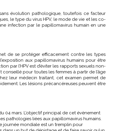
sans évolution pathologique, toutefois ce facteur
ues, le type du virus HPV, le mode de vie et les co-
’une infection par le papillomavirus humain en une
rmet de se protéger efficacement contre les types
 l’exposition aux papillomavirus humains pour être
ion par l’HPV est d’éviter les rapports sexuels non-
t conseillé pour toutes les femmes à partir de l’âge
 chez leur médecin traitant, cet examen permet de
pidement. Les lésions précancéreuses peuvent être
u 04 mars. L’objectif principal de cet évènement
r les pathologies liées aux papillomavirus humains.
e journée mondiale est un tremplin pour
s dans un but de dépistage et de faire savoir qu’un