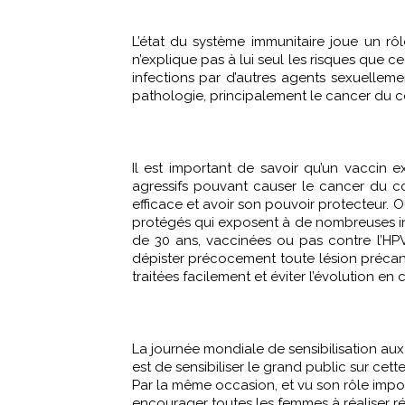
L’état du système immunitaire joue un rô
n’explique pas à lui seul les risques que c
infections par d’autres agents sexuelleme
pathologie, principalement le cancer du co
Il est important de savoir qu’un vaccin 
agressifs pouvant causer le cancer du col
efficace et avoir son pouvoir protecteur. O
protégés qui exposent à de nombreuses infec
de 30 ans, vaccinées ou pas contre l’HPV
dépister précocement toute lésion précan
traitées facilement et éviter l’évolution en 
La journée mondiale de sensibilisation aux
est de sensibiliser le grand public sur cet
Par la même occasion, et vu son rôle impo
encourager toutes les femmes à réaliser rég