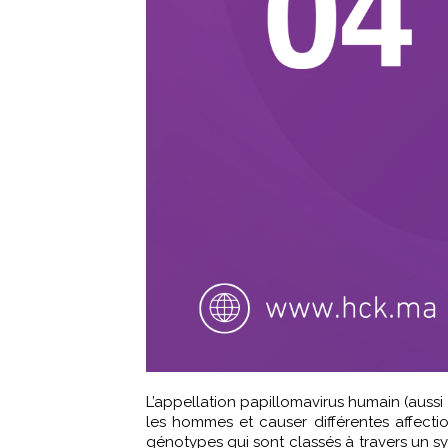
L’appellation papillomavirus humain (aussi
les hommes et causer différentes affectio
génotypes qui sont classés à travers un sy