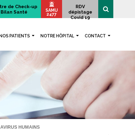
tre de Check-up
RDV
SAMU
Bilan Santé
dépistage
2477
Covid 19
NOS PATIENTS
NOTRE HÔPITAL
CONTACT
MAVIRUS HUMAINS