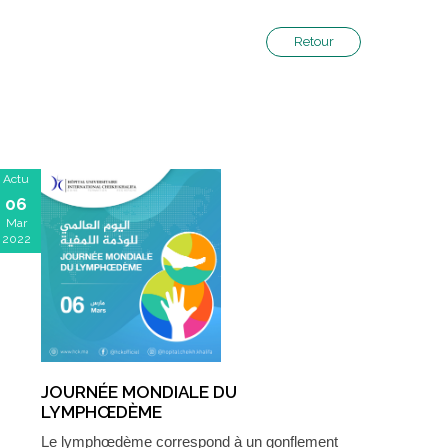
Retour
Actu
06
Mar
2022
JOURNÉE MONDIALE DU
LYMPHŒDÈME
Le lymphœdème correspond à un gonflement