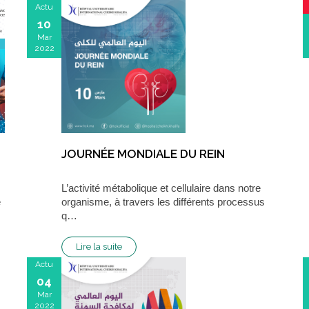
Actu
10
Mar
2022
JOURNÉE MONDIALE DU REIN
L’activité métabolique et cellulaire dans notre
e
organisme, à travers les différents processus
q…
Lire la suite
Actu
04
Mar
2022