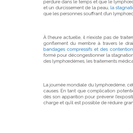
perdure dans le temps et que le lymphœ
et un durcissement de la peau,
la stagnat
que les personnes souffrant d’un lymphœdè
À l’heure actuelle, il n’existe pas de tr
gonflement du membre à travers le dr
bandages compressifs et des contentions
formé pour décongestionner la stagnation
des lymphœdèmes, les traitements médica
La journée mondiale du lymphœdème, célébr
causes. En tant que complication potenti
dès son apparition pour prévenir l’exposi
charge et qu’il est possible de réduire g