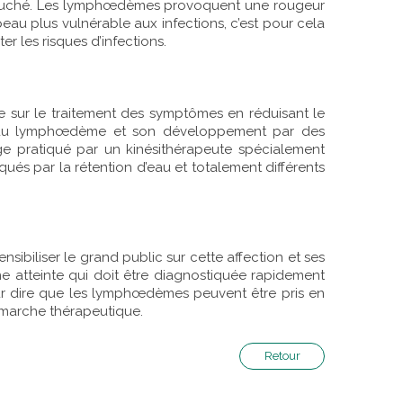
touché. Les lymphœdèmes provoquent une rougeur
eau plus vulnérable aux infections, c’est pour cela
 les risques d’infections.
se sur le traitement des symptômes en réduisant le
n du lymphœdème et son développement par des
e pratiqué par un kinésithérapeute spécialement
s par la rétention d’eau et totalement différents
biliser le grand public sur cette affection et ses
e atteinte qui doit être diagnostiquée rapidement
pour dire que les lymphœdèmes peuvent être pris en
émarche thérapeutique.
Retour