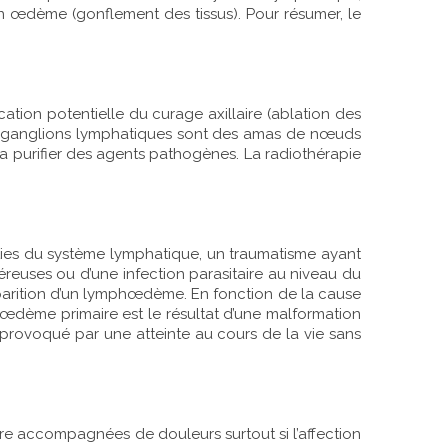
n œdème (gonflement des tissus). Pour résumer, le
ion potentielle du curage axillaire (ablation des
Les ganglions lymphatiques sont des amas de nœuds
 la purifier des agents pathogènes. La radiothérapie
ies du système lymphatique, un traumatisme ayant
euses ou d’une infection parasitaire au niveau du
parition d’un lymphœdème. En fonction de la cause
ème primaire est le résultat d’une malformation
provoqué par une atteinte au cours de la vie sans
 accompagnées de douleurs surtout si l’affection