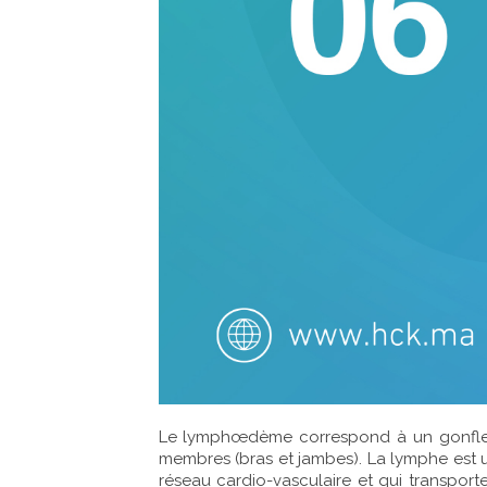
Le lymphœdème correspond à un gonfleme
membres (bras et jambes). La lymphe est u
réseau cardio-vasculaire et qui transpor