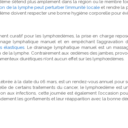
dème s’étend plus amplement dans la région ou le membre 
ion de la lymphe peut perturber l’immunité locale
et rendre la p
me doivent respecter une bonne hygiène corporelle pour éviter
aitement curatif pour les lymphœdèmes, la prise en charge repo
ainage lymphatique manuel et en empêchant l’aggravatio
 élastiques
. Le drainage lymphatique manuel est un massag
 de la lymphe. Contrairement aux œdèmes des jambes, provoqué
menteux diurétiques n’ont aucun effet sur les lymphœdèmes.
ée à la date du 06 mars, est un rendez-vous annuel pour sensi
elle de certains traitements du cancer, le lymphœdème est un
tion aux infections, cette journée est également l’occasion 
randement les gonflements et leur réapparition avec la bonne d