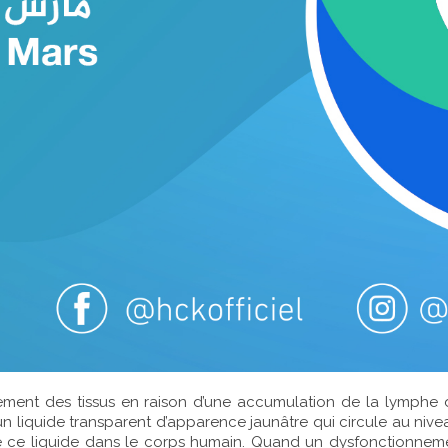
nt des tissus en raison d’une accumulation de la lymphe d
n liquide transparent d’apparence jaunâtre qui circule au niv
te ce liquide dans le corps humain. Quand un dysfonctionnem