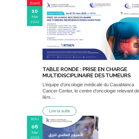
Event
10
Mar
2022
TABLE RONDE : PRISE EN CHARGE
MULTIDISCIPLINAIRE DES TUMEURS
NEUROENDOCRINES DIGESTIVES
L’équipe d’oncologie médicale du Casablanca
Cancer Center, le centre d’oncologie relevant d
l&rs…
Lire la suite
Actu
06
Mar
2022