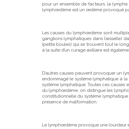
pour un ensemble de facteurs, la lymphe 
lymphœdème est un œdème provoqué par l
Les causes du lymphœdème sont multiples,
ganglions lymphatiques dans l’aisselle) 
(petite boules) qui se trouvent tout le lon
à la suite d’un curage axillaire est égale
D’autres causes peuvent provoquer un lym
endommagé le système lymphatique à la su
système lymphatique. Toutes ces causes e
du lymphœdème, on distingue les lymphœ
constitutionnelle du système lymphatique
présence de malformation.
Le lymphœdème provoque une lourdeur et 