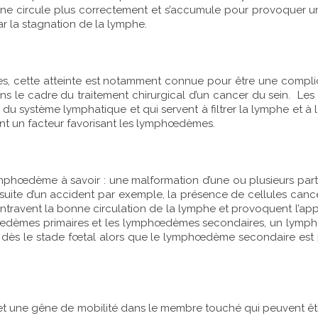
ne circule plus correctement et s’accumule pour provoquer u
a stagnation de la lymphe.
 cette atteinte est notamment connue pour être une complicat
dans le cadre du traitement chirurgical d’un cancer du sein. 
g du système lymphatique et qui servent à filtrer la lymphe et à
ment un facteur favorisant les lymphœdèmes.
phœdème à savoir : une malformation d’une ou plusieurs part
ite d’un accident par exemple, la présence de cellules cancér
ntravent la bonne circulation de la lymphe et provoquent l’ap
dèmes primaires et les lymphœdèmes secondaires, un lymphœd
 dès le stade fœtal alors que le lymphœdème secondaire est 
une gêne de mobilité dans le membre touché qui peuvent être