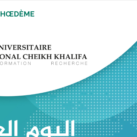
MPHŒDÈME