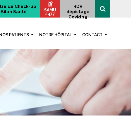
tre de Check-up
RDV
SAMU
Bilan Santé
dépistage
2477
Covid 19
NOS PATIENTS
NOTRE HÔPITAL
CONTACT