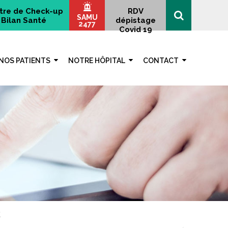
tre de Check-up
RDV
SAMU
Bilan Santé
dépistage
2477
Covid 19
NOS PATIENTS
NOTRE HÔPITAL
CONTACT
E