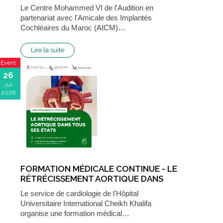
ENFANTS ET ADOLESCENTS
Le Centre Mohammed VI de l'Audition en
IMPLANTÉS AUDITIFS
partenariat avec l'Amicale des Implantés
Cochléaires du Maroc (AICM)…
Lire la suite
Event
26
Jui
2026
FORMATION MÉDICALE CONTINUE - LE
RÉTRÉCISSEMENT AORTIQUE DANS
TOUS SES ÉTATS
Le service de cardiologie de l'Hôpital
Universitaire International Cheikh Khalifa
organise une formation médical…