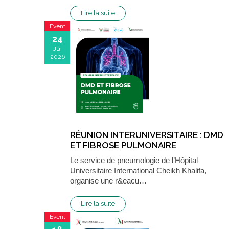
Lire la suite
Event
24
Jui
2026
RÉUNION INTERUNIVERSITAIRE : DMD
ET FIBROSE PULMONAIRE
Le service de pneumologie de l’Hôpital
Universitaire International Cheikh Khalifa,
organise une r&eacu…
Lire la suite
Event