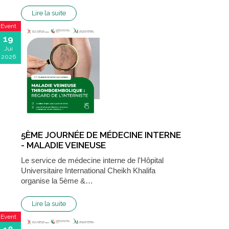
Lire la suite
Event
19
Jui
2026
5ÈME JOURNÉE DE MÉDECINE INTERNE
- MALADIE VEINEUSE
THROMBOEMBOLIQUE : REGARD DE
Le service de médecine interne de l'Hôpital
L'INTERNISTE
Universitaire International Cheikh Khalifa
organise la 5ème &…
Lire la suite
Event