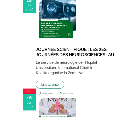
18
Jui
2026
JOURNÉE SCIENTIFIQUE : LES 2ES
JOURNÉES DES NEUROSCIENCES : AU
CŒUR DES DÉMENCES
Le service de neurologie de l’Hôpital
Universitaire International Cheikh
Khalifa organise la 2ème &e…
Lire la suite
Event
16
Jui
2026