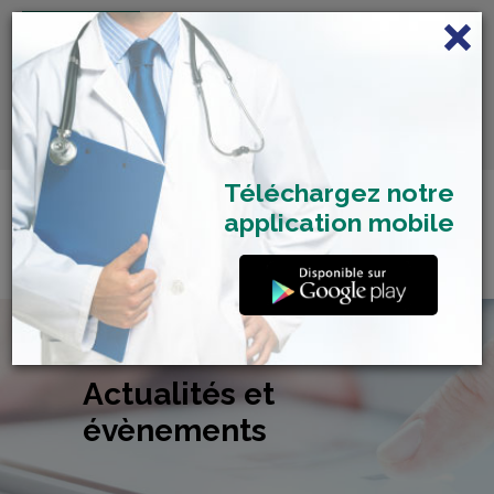
FRANÇAIS
Centre de Check-up Bilan
RDV dépistage Covid
SAMU 2477
Santé
19
Téléchargez notre
application mobile
Actualités et
évènements