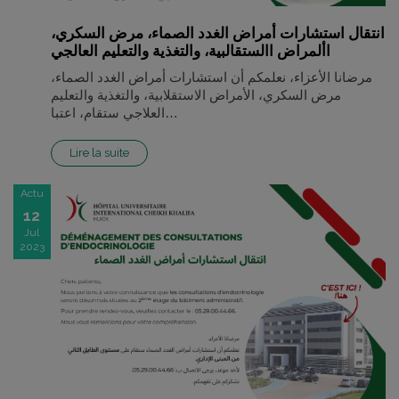
انتقال استشارات أمراض الغدد الصماء، مرض السكري،
األمراض االستقالبية، والتغذية والتعليم العالجي
مرضانا الأعزاء، نعلمكم أن استشارات أمراض الغدد الصماء،
مرض السكري، الأمراض الاستقلابية، والتغذية والتعليم
العلاجي ستقام، اعتبا…
Lire la suite
Actu
12
Jul
2023