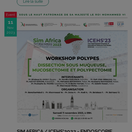
Lire la suite
Event
11
Nov
2023
SIM AFRICA / ICEHS'2023 - ENDOSCOPIE