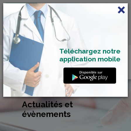
FRANÇAIS
Centre de Check-up Bilan
RDV dépistage Covid
SAMU 2477
Santé
19
Téléchargez notre
application mobile
Actualités et
évènements