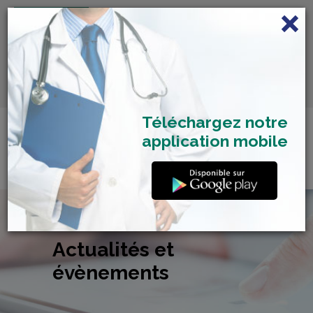
FRANÇAIS
Centre de Check-up Bilan
RDV dépistage Covid
SAMU 2477
Santé
19
Téléchargez notre
application mobile
Actualités et
évènements