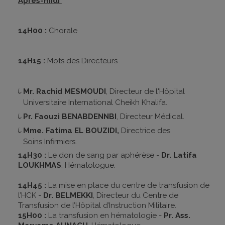
Après-midi
14H00 :
Chorale
14H15 :
Mots des Directeurs
Mr. Rachid MESMOUDI
, Directeur de l'Hôpital
Universitaire International Cheikh Khalifa.
Pr. Faouzi BENABDENNBI
, Directeur Médical.
Mme. Fatima EL BOUZIDI,
Directrice
des
Soins Infirmiers.
14H30 :
Le don de sang par aphérèse -
Dr. Latifa
LOUKHMAS
, Hématologue.
14H45 :
La mise en place du centre de transfusion de
l’HCK -
Dr. BELMEKKI
, Directeur du Centre de
Transfusion de l’Hôpital d’Instruction Militaire.
15H00 :
La transfusion en hématologie -
Pr. Ass.