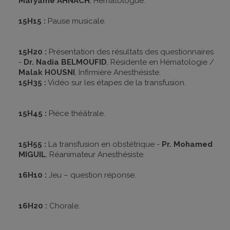
Maryame AHNACH
, Hématologue.
15H15 :
Pause musicale.
15H20 :
Présentation des résultats des questionnaires
-
Dr. Nadia BELMOUFID
, Résidente en Hématologie /
Malak HOUSNI
, Infirmière Anesthésiste.
15H35 :
Vidéo sur les étapes de la transfusion.
15H45 :
Pièce théâtrale.
15H55 :
La transfusion en obstétrique -
Pr. Mohamed
MIGUIL
, Réanimateur Anesthésiste.
16H10 :
Jeu – question réponse.
16H20 :
Chorale.