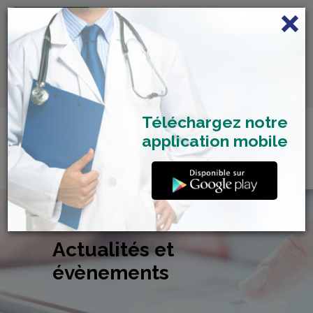
FRANÇAIS
Centre de Check-up Bilan
RDV dépistage Covid
SAMU 2477
Santé
19
Téléchargez notre
application mobile
Actualités et
évènements