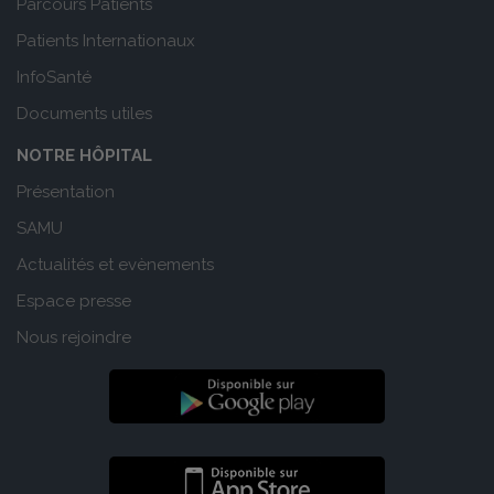
Parcours Patients
Patients Internationaux
InfoSanté
Documents utiles
NOTRE HÔPITAL
Présentation
SAMU
Actualités et evènements
Espace presse
Nous rejoindre