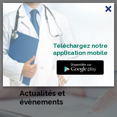
FRANÇAIS
Centre de Check-up Bilan
RDV dépistage Covid
SAMU 2477
Santé
19
Téléchargez notre
application mobile
Actualités et
évènements