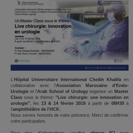
L'
Hôpital Universitaire International Cheikh Khalifa
en
collaboration avec l'
Association Marocaine d'Endo-
Urologie
et l'
Arab School of Urology
organise un
M
aster
Class
sous le thème:
"Live chirurgie: une innovation en
urologie"
,
les
13 & 14 février 2019
à partir de
08H30
à
l'
amphithéâtre de l'HCK
.
Nous serons honorés de votre présence. Merci de confirmer
votre participation.
Pour plus d'informations, veuillez
cliquer ICI
pour