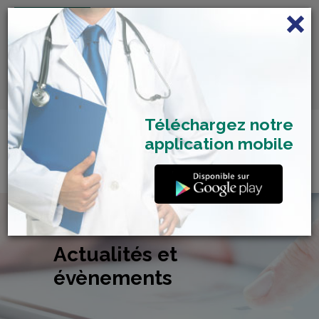
FRANÇAIS
Centre de Check-up Bilan
RDV dépistage Covid
SAMU 2477
Santé
19
Téléchargez notre
application mobile
Actualités et
évènements