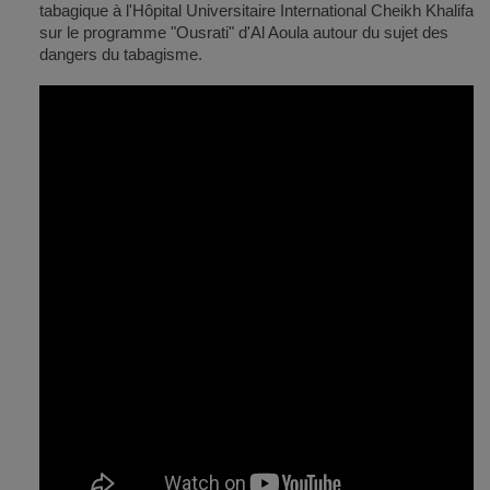
tabagique à l'Hôpital Universitaire International Cheikh Khalifa
sur le programme "Ousrati" d'Al Aoula autour du sujet des
dangers du tabagisme.