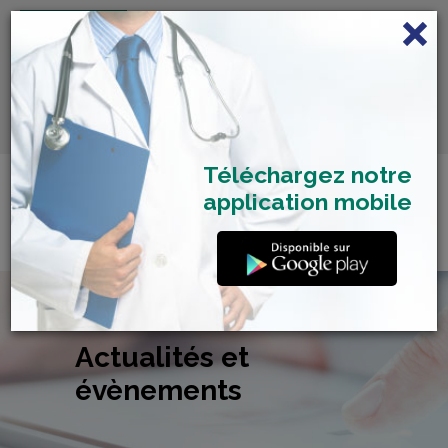
FRANÇAIS
Centre de Check-up Bilan
RDV dépistage Covid
SAMU 2477
Santé
19
Téléchargez notre
application mobile
Actualités et
évènements