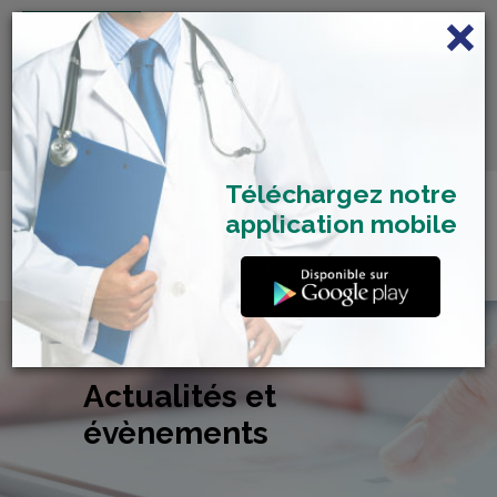
FRANÇAIS
Centre de Check-up Bilan
RDV dépistage Covid
SAMU 2477
Santé
19
Téléchargez notre
application mobile
Actualités et
évènements