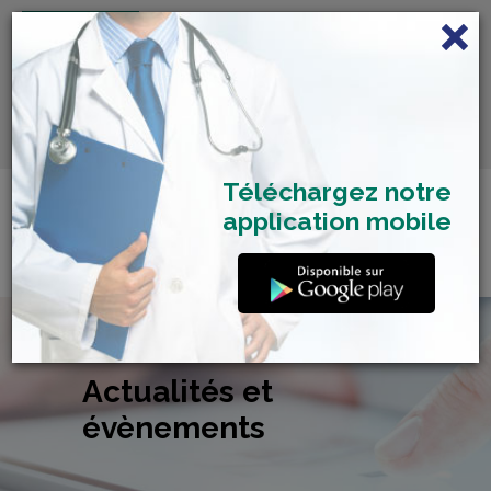
FRANÇAIS
Centre de Check-up Bilan
RDV dépistage Covid
SAMU 2477
Santé
19
Téléchargez notre
application mobile
Actualités et
évènements