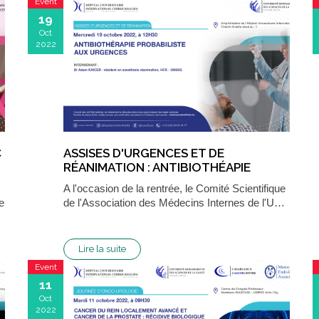
Event
19
Oct
2022
C
ASSISES D'URGENCES ET DE
RÉANIMATION : ANTIBIOTHÉAPIE
PROBABILISTE AUX URGENCES
A l'occasion de la rentrée, le Comité Scientifique
e
de l'Association des Médecins Internes de l'U…
Lire la suite
Event
11
Oct
2022