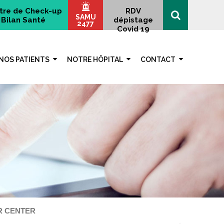
tre de Check-up
RDV
SAMU
Bilan Santé
dépistage
2477
Covid 19
NOS PATIENTS
NOTRE HÔPITAL
CONTACT
R CENTER