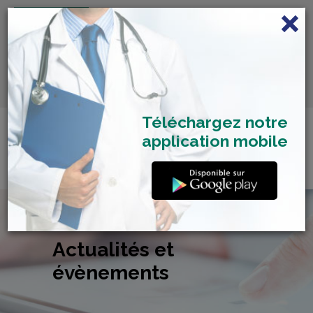
FRANÇAIS
Centre de Check-up Bilan
RDV dépistage Covid
SAMU 2477
Santé
19
Téléchargez notre
application mobile
Actualités et
évènements