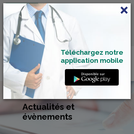
FRANÇAIS
Centre de Check-up Bilan
RDV dépistage Covid
SAMU 2477
Santé
19
Téléchargez notre
application mobile
Actualités et
évènements