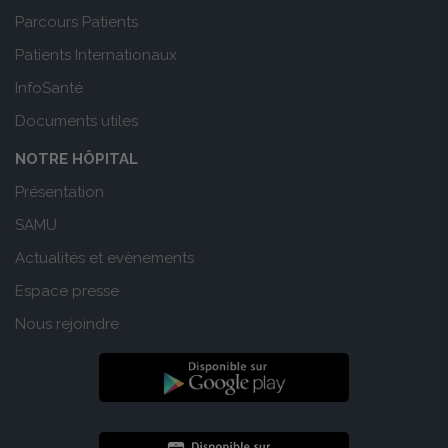
Parcours Patients
Patients Internationaux
InfoSanté
Documents utiles
NOTRE HÔPITAL
Présentation
SAMU
Actualités et evènements
Espace presse
Nous rejoindre