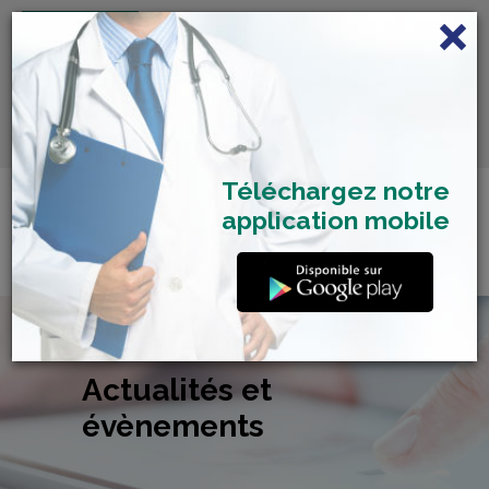
FRANÇAIS
Centre de Check-up Bilan
RDV dépistage Covid
SAMU 2477
Santé
19
Téléchargez notre
application mobile
Actualités et
évènements