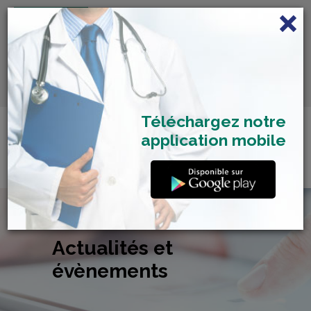
FRANÇAIS
Centre de Check-up Bilan
RDV dépistage Covid
SAMU 2477
Santé
19
Téléchargez notre
application mobile
Actualités et
évènements