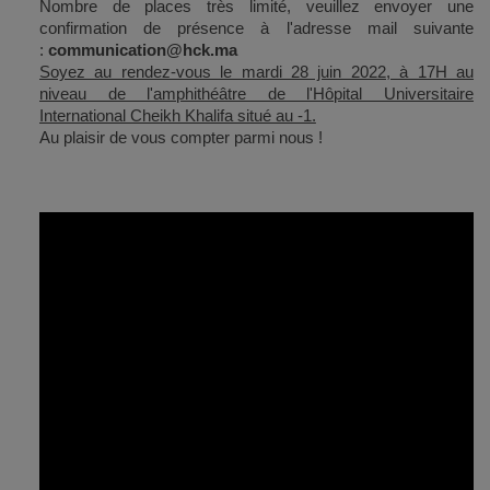
Nombre de places très limité, veuillez envoyer une
confirmation de présence à l'adresse mail suivante
:
communication@hck.ma
Soyez au rendez-vous le mardi 28 juin 2022, à 17H au
niveau de l'amphithéâtre de l'Hôpital Universitaire
International Cheikh Khalifa situé au -1.
Au plaisir de vous compter parmi nous !