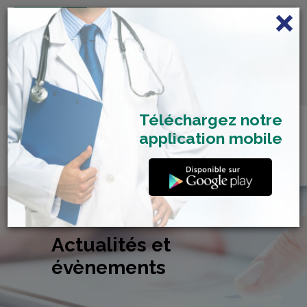
FRANÇAIS
Centre de Check-up Bilan
RDV dépistage Covid
SAMU 2477
Santé
19
Téléchargez notre
application mobile
Actualités et
évènements