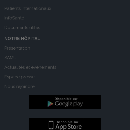
Patients Internationaux
InfoSanté
Documents utiles
NOTRE HÔPITAL
Présentation
SAMU
Actualités et evènements
Espace presse
Nous rejoindre