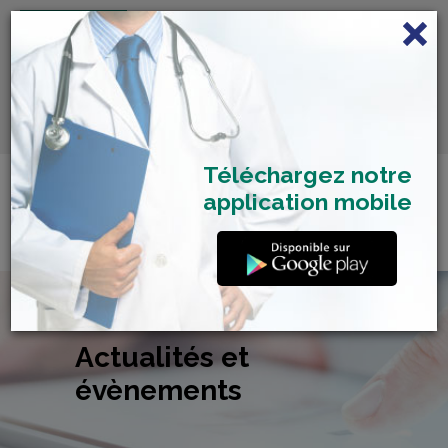
FRANÇAIS
Centre de Check-up Bilan
RDV dépistage Covid
SAMU 2477
Santé
19
Téléchargez notre
application mobile
Actualités et
évènements