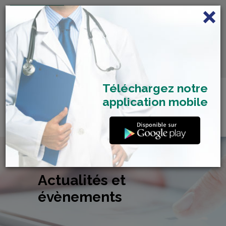
FRANÇAIS
Centre de Check-up Bilan
RDV dépistage Covid
SAMU 2477
Santé
19
Téléchargez notre
application mobile
Actualités et
évènements