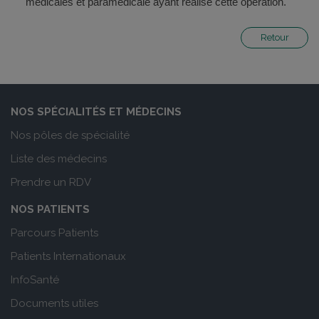
médicales et paramédicale ayant réalisé cette opération.
Retour
NOS SPÉCIALITÉS ET MÉDECINS
Nos pôles de spécialité
Liste des médecins
Prendre un RDV
NOS PATIENTS
Parcours Patients
Patients Internationaux
InfoSanté
Documents utiles