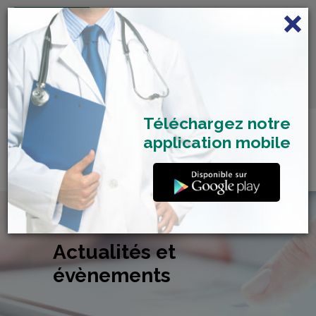
FRANÇAIS
Centre de Check-up Bilan
RDV dépistage Covid
SAMU 2477
Santé
19
Téléchargez notre
application mobile
Actualités et
évènements