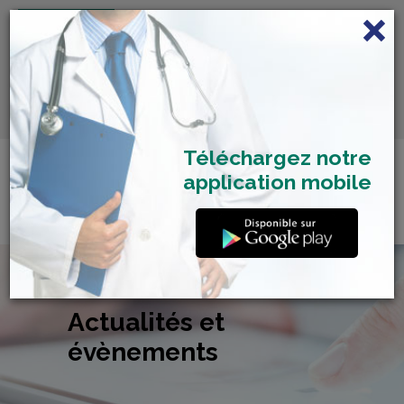
FRANÇAIS
Centre de Check-up Bilan
RDV dépistage Covid
SAMU 2477
Santé
19
Téléchargez notre
application mobile
Actualités et
évènements