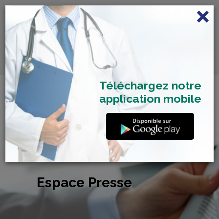
FRANÇAIS
Centre de Check-up Bilan
RDV dépistage Covid
SAMU 2477
Santé
19
Téléchargez notre
application mobile
Espace Presse