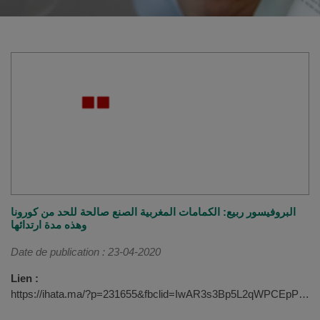
البروفيسور ربيع: الكمامات المغربية الصنع صالحة للحد من كورونا
وهذه مدة ارتدائها
Date de publication : 23-04-2020
Lien :
https://ihata.ma/?p=231655&fbclid=IwAR3s3Bp5L2qWPCEpPjynU4H9-wpCYschrBo2bULXWf4nSo6aeUPQIKKtVVM