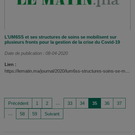
L’UM6SS et ses structures de soins se mobilisent sur
plusieurs fronts pour la gestion de la crise du Covid-19
Date de publication : 08-04-2020
Lien :
https://lematin.ma/journal/2020/lum6ss-structures-soins-se-mobilisent-plusieurs-fronts-gestion-crise-covid-19/335187.html
…
Précédent
1
2
33
34
35
36
37
…
58
59
Suivant