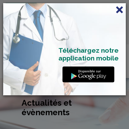
FRANÇAIS
Centre de Check-up Bilan
RDV dépistage Covid
SAMU 2477
Santé
19
Téléchargez notre
application mobile
Actualités et
évènements