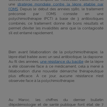
une
stratégie mondiale contre la lèpre établie par
l’OMS
. Depuis le début des années 1980, le traitement
préconisé par l’OMS consiste en une
polychimiothérapie (PCT) à base de 3 antibiotiques
combinés, ce traitement donne de bons résultats et
permet d’éviter les invalidités ainsi que la contagiosité
s’il est entamé rapidement.
Bien avant l’élaboration de la polychimiothérapie, la
lèpre était traitée avec un seul antibiotique, la dapsone.
Au fil des années,
une résistance du bacille
de la lèpre
a été observée face à ce médicament, cela a mené à
l’élaboration d’une nouvelle démarche thérapeutique
plus efficace. À ce jour, aucune résistance n’est
observée face à la polychimiothérapie.
Au Maroc, les chiffres du dernier bulletin
d’épidémiologie et de santé publique font état de 7