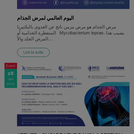
اليوم العالمي لمرض الجذام
مرض الجذام هو مرض مزمن ناتج عن العدوى بالبكتيريا
المتفطرة الجذامية أو Mycobacterium leprae، يصيب هذا
المرض الجلد والأ…
Lire la suite
Event
28
Jan
2022