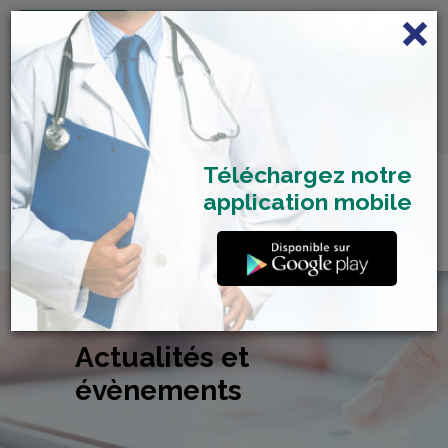
FRANÇAIS
Centre de Check-up Bilan
RDV dépistage Covid
SAMU 2477
Santé
19
Téléchargez notre
application mobile
Actualités et
évènements