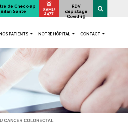
tre de Check-up
RDV
SAMU
Bilan Santé
dépistage
2477
Covid 19
NOS PATIENTS
NOTRE HÔPITAL
CONTACT
 DU CANCER COLORECTAL