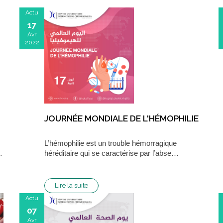
Actu
17
Avr
2022
JOURNÉE MONDIALE DE L'HÉMOPHILIE
L’hémophilie est un trouble hémorragique
…
héréditaire qui se caractérise par l’abse…
Lire la suite
Actu
07
Avr