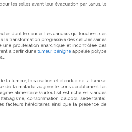
pour les selles avant leur évacuation par l’anus, le
ladies dont le cancer. Les cancers qui touchent ces
 la transformation progressive des cellules saines
ne une prolifération anarchique et incontrôlée des
ent à partir d’une
tumeur bénigne
appelée polype
al.
e de la tumeur, localisation et étendue de la tumeur,
ce de la maladie augmente considérablement les
gime alimentaire (surtout s’il est riche en viandes
(tabagisme, consommation d’alcool, sédentarité),
es facteurs héréditaires ainsi que la présence de