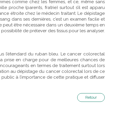
es hommes comme chez les femmes, et ce, même sans
 proche (parents, fratrie) surtout s’il est apparu
ance étroite chez le médecin traitant. Le dépistage
 sang dans ses dernières, c’est un examen facile et
ie peut être nécessaire dans un deuxième temps en
ossibilité de prélever des tissus pour les analyser.
us l’étendard du ruban bleu. Le cancer colorectal
 la prise en charge pour de meilleures chances de
encourageants en termes de traitement surtout lors
isation au dépistage du cancer colorectal lors de ce
 public à l’importance de cette pratique et diffuser
Retour