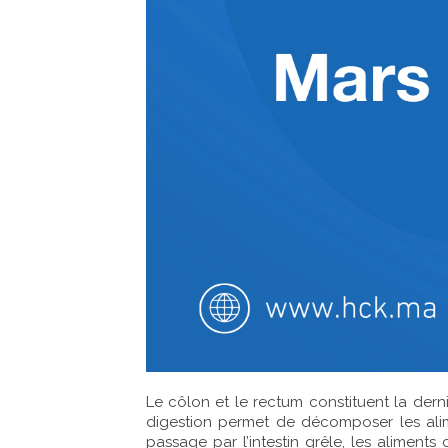
Le côlon et le rectum constituent la derni
digestion permet de décomposer les alim
passage par l’intestin grêle, les aliment