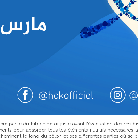
ère partie du tube digestif juste avant l’évacuation des résidus
ents pour absorber tous les éléments nutritifs nécessaires 
s cheminent le long du côlon et ses différentes parties où se 