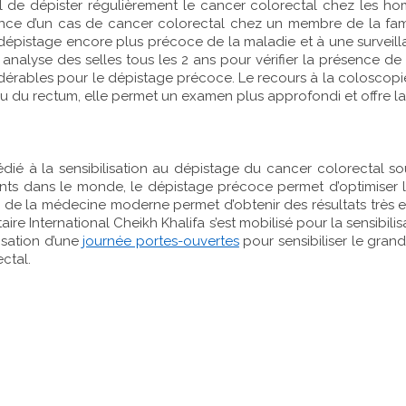
ntiel de dépister régulièrement le cancer colorectal chez l
ce d’un cas de cancer colorectal chez un membre de la famille
 dépistage encore plus précoce de la maladie et à une surveill
 analyse des selles tous les 2 ans pour vérifier la présence de
idérables pour le dépistage précoce. Le recours à la coloscop
 du rectum, elle permet un examen plus approfondi et offre la p
é à la sensibilisation au dépistage du cancer colorectal so
uents dans le monde, le dépistage précoce permet d’optimiser
 de la médecine moderne permet d’obtenir des résultats très 
aire International Cheikh Khalifa s’est mobilisé pour la sensibil
isation d’une
journée portes-ouvertes
pour sensibiliser le grand
ctal.