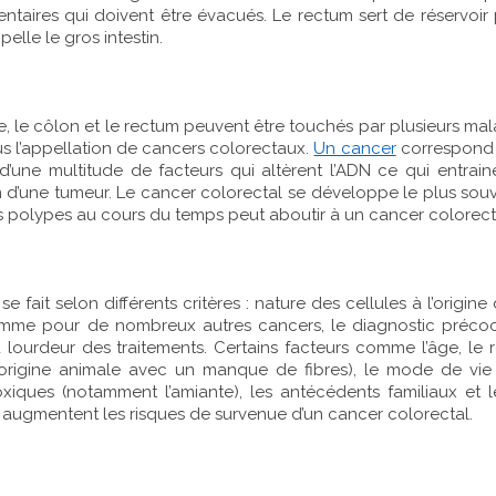
imentaires qui doivent être évacués. Le rectum sert de réservoir 
elle le gros intestin.
e, le côlon et le rectum peuvent être touchés par plusieurs ma
s l’appellation de cancers colorectaux.
Un cancer
correspond à
d’une multitude de facteurs qui altèrent l’ADN ce qui entrai
 d’une tumeur. Le cancer colorectal se développe le plus souv
polypes au cours du temps peut aboutir à un cancer colorect
e fait selon différents critères : nature des cellules à l’origin
mme pour de nombreux autres cancers, le diagnostic préco
lourdeur des traitements. Certains facteurs comme l’âge, le ré
’origine animale avec un manque de fibres), le mode de vie 
oxiques (notamment l’amiante), les antécédents familiaux et l
n augmentent les risques de survenue d’un cancer colorectal.