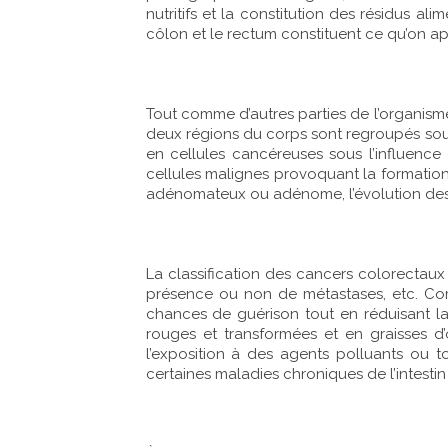
nutritifs et la constitution des résidus al
côlon et le rectum constituent ce qu’on app
Tout comme d’autres parties de l’organism
deux régions du corps sont regroupés sou
en cellules cancéreuses sous l’influence 
cellules malignes provoquant la formation
adénomateux ou adénome, l’évolution des 
La classification des cancers colorectaux s
présence ou non de métastases, etc. Co
chances de guérison tout en réduisant la 
rouges et transformées et en graisses d
l’exposition à des agents polluants ou t
certaines maladies chroniques de l’intesti