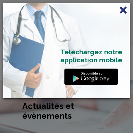
FRANÇAIS
Centre de Check-up Bilan
RDV dépistage Covid
SAMU 2477
Santé
19
Téléchargez notre
application mobile
Actualités et
évènements