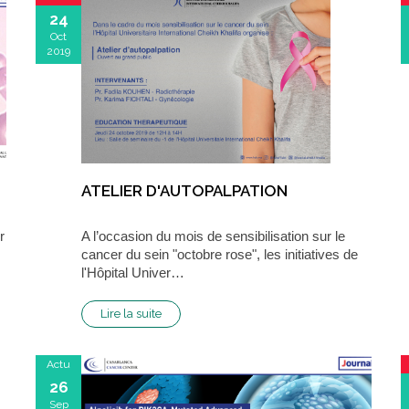
24
Oct
2019
ATELIER D'AUTOPALPATION
r
A l’occasion du mois de sensibilisation sur le
cancer du sein "octobre rose", les initiatives de
l'Hôpital Univer…
Lire la suite
Actu
26
Sep