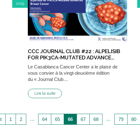
2019
CCC JOURNAL CLUB #22 : ALPELISIB
FOR PIK3CA-MUTATED ADVANCE…
Le Casablanca Cancer Center a le plaisir de
vous convier à la vingt-deuxième édition
du « Journal Club…
Lire la suite
…
…
t
1
2
64
65
66
67
68
79
80