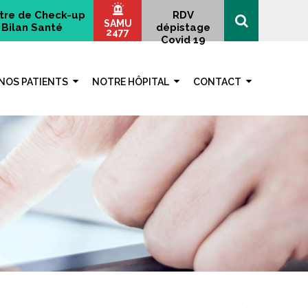
tre de Check-up
RDV
SAMU
Bilan Santé
dépistage
2477
Covid 19
NOS PATIENTS
NOTRE HÔPITAL
CONTACT