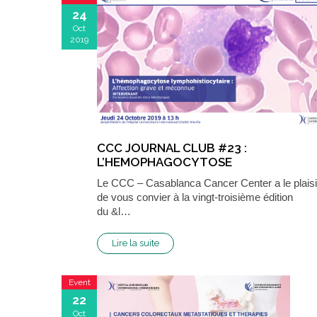
24
Oct
2019
CCC JOURNAL CLUB #23 :
L’HEMOPHAGOCYTOSE
LYMPHOHISTIOCYTAIR…
Le CCC – Casablanca Cancer Center a le plaisi
de vous convier à la vingt-troisième édition
du &l…
Lire la suite
Event
22
Oct