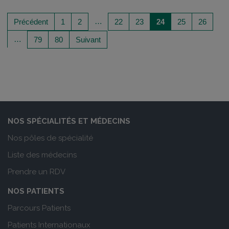
…
Précédent
1
2
22
23
24
25
26
…
79
80
Suivant
NOS SPÉCIALITÉS ET MÉDECINS
Nos pôles de spécialité
Liste des médecins
Prendre un RDV
NOS PATIENTS
Parcours Patients
Patients Internationaux