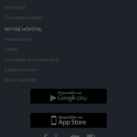
InfoSanté
Documents utiles
NOTRE HÔPITAL
Présentation
SAMU
Actualités et evènements
Espace presse
Nous rejoindre