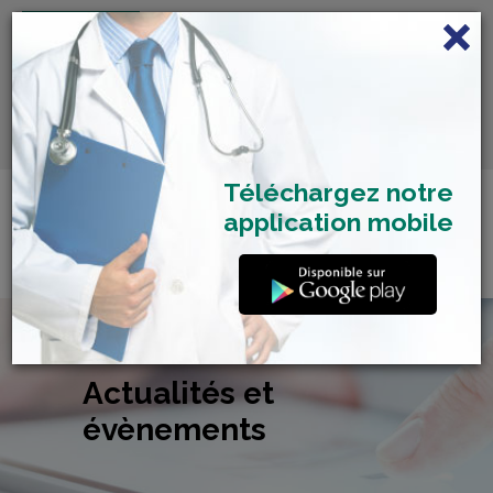
FRANÇAIS
Centre de Check-up Bilan
RDV dépistage Covid
SAMU 2477
Santé
19
Téléchargez notre
application mobile
Actualités et
évènements