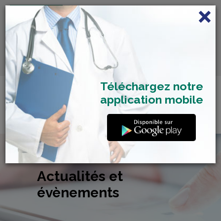
FRANÇAIS
Centre de Check-up Bilan
RDV dépistage Covid
SAMU 2477
Santé
19
Téléchargez notre
application mobile
Actualités et
évènements